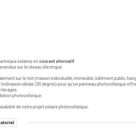
 panneaux solaires en
courant alternatif
.
evendue sur le réseau électrique.
ement sur le toit (maison individuelle, immeuble, bâtiment public, hangar
e l’inclinaison idéale (30 degrés) pour qu’un panneau photovoltaïque offr
 ombrages.
allation photovoltaïque.
abilité de votre projet solaire photovoltaïque.
tutoriel