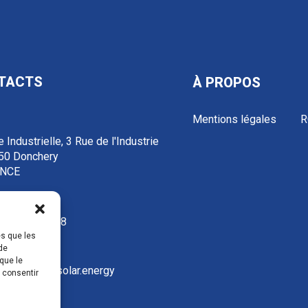
TACTS
À PROPOS
Mentions légales
R
 Industrielle, 3 Rue de l'Industrie
50 Donchery
NCE
3 52 72 97 88
es que les
de
que le
ontact@ecosolar.energy
s consentir