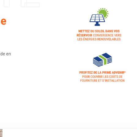
ne
ide en