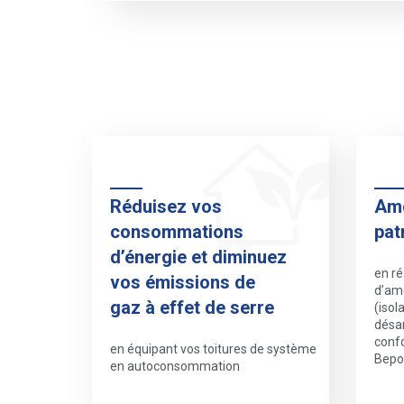
Réduisez vos
Amé
consommations
pat
d’énergie et diminuez
en ré
vos émissions de
d’amé
gaz à effet de serre
(isol
désa
conf
en équipant vos toitures de système
Bepos
en autoconsommation