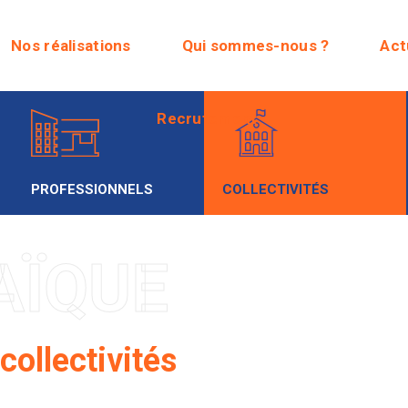
Recrutement
Nos réalisations
Qui sommes-nous ?
Act
Recrutement
PROFESSIONNELS
COLLECTIVITÉS
AÏQUE
collectivités