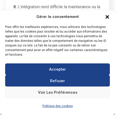
8.
L’intégration rend difficile la maintenance ou la
réparation de l’installation ;
Gérer le consentement
9.
L’intégration diminue les performances des
Pour offrir les meilleures expériences, nous utilisons des technologies
panneaux photovoltaïques ;
telles que les cookies pour stocker et/ou accéder aux informations des
appareils. Le fait de consentir à ces technologies nous permettra de
10.
La France est le seul pays au monde à
traiter des données telles que le comportement de navigation ou les ID
promouvoir l’intégration des panneaux
uniques sur ce site. Le fait de ne pas consentir ou de retirer son
photovoltaïques.
consentement peut avoir un effet négatif sur certaines caractéristiques
et fonctions.
Retrouvez ici le document complet du GPPEP
Accepter
Refuser
Voir Les Préférences
Politique des cookies