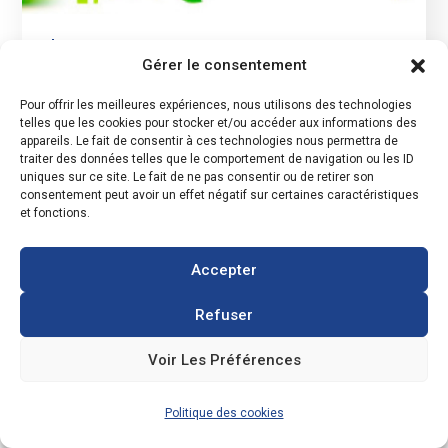
2 Mars 2020
Gérer le consentement
Des éco-gestes au quotidien
Pour offrir les meilleures expériences, nous utilisons des technologies
telles que les cookies pour stocker et/ou accéder aux informations des
pour réduire votre facture
appareils. Le fait de consentir à ces technologies nous permettra de
traiter des données telles que le comportement de navigation ou les ID
énergétique
uniques sur ce site. Le fait de ne pas consentir ou de retirer son
consentement peut avoir un effet négatif sur certaines caractéristiques
et fonctions.
Disposer d’une installation solaire
photovoltaïque c’est s’inscrire dans une
démarche respectueuse de l’environnement
Accepter
par l’utilisation d’une énergie renouvelable,
inépuisable et gratuite : le soleil.
Refuser
C’est aussi être plus attentif à sa façon de
Voir Les Préférences
consommer l’énergie
.
Lorsque l’on dispose d’une installation solaire
Politique des cookies
photovoltaïque en autoconsommation, on essaye