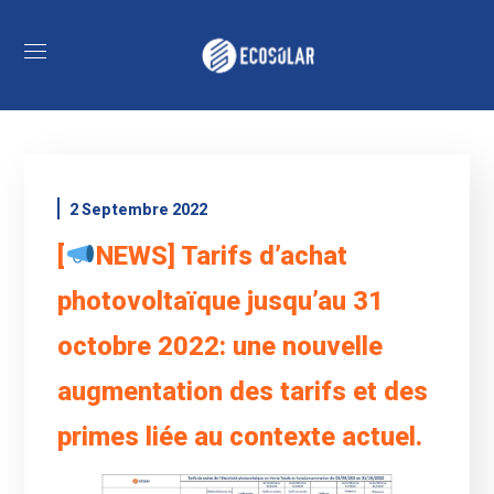
2 Septembre 2022
[
NEWS] Tarifs d’achat
photovoltaïque jusqu’au 31
octobre 2022: une nouvelle
augmentation des tarifs et des
primes liée au contexte actuel.