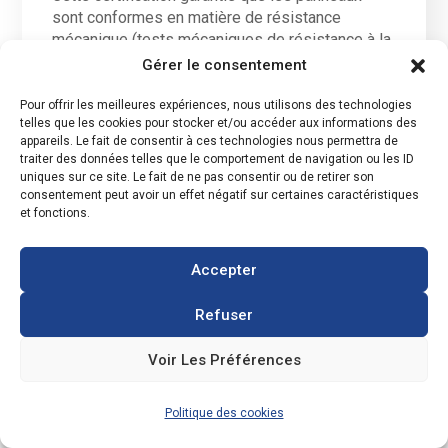
sont conformes en matière de résistance
mécanique (tests mécaniques de résistance à la
grêle par exemple) ainsi qu’au niveau du respect
Gérer le consentement
des paramètres électriques.
Pour offrir les meilleures expériences, nous utilisons des technologies
Pour répondre à une autre fausse idée reçue, les
telles que les cookies pour stocker et/ou accéder aux informations des
appareils. Le fait de consentir à ces technologies nous permettra de
panneaux photovoltaïques n’attirent pas la
traiter des données telles que le comportement de navigation ou les ID
foudre. Il est cependant nécessaire de protéger
uniques sur ce site. Le fait de ne pas consentir ou de retirer son
une installation avec l’utilisation de parafoudres
consentement peut avoir un effet négatif sur certaines caractéristiques
dans les coffrets de protection mis en place lors
et fonctions.
de l’installation.
Accepter
« J’habite dans une région où il
Refuser
n’y a pas assez de soleil. Ça ne
vaut pas le coup ! »
Voir Les Préférences
C’est toujours FAUX.
Politique des cookies
La technologie photovoltaïque transforme la