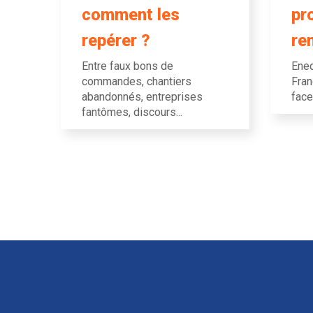
comment les
pr
repérer ?
re
Entre faux bons de
Ened
commandes, chantiers
Fran
abandonnés, entreprises
face
fantômes, discours...