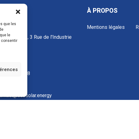
TACTS
À PROPOS
es que les
Mentions légales
R
de
que le
 Industrielle, 3 Rue de l'Industrie
s consentir
50 Donchery
NCE
férences
3 52 72 97 88
ontact@ecosolar.energy