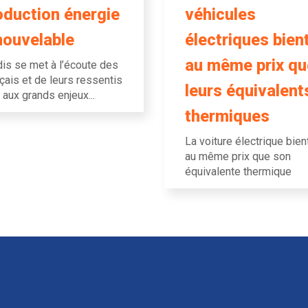
oduction énergie
véhicules
nouvelable
électriques bien
au même prix qu
is se met à l’écoute des
çais et de leurs ressentis
leurs équivalent
 aux grands enjeux...
thermiques
La voiture électrique bien
au même prix que son
équivalente thermique