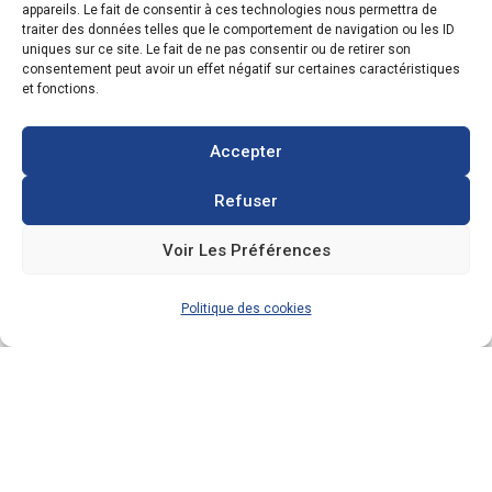
contacter
appareils. Le fait de consentir à ces technologies nous permettra de
traiter des données telles que le comportement de navigation ou les ID
uniques sur ce site. Le fait de ne pas consentir ou de retirer son
consentement peut avoir un effet négatif sur certaines caractéristiques
et fonctions.
29 Octobre 2019
Accepter
Installation photovoltaïque de 3kWc –
Refuser
surimposition – Autoconsommation (Ardennes
08)
Voir Les Préférences
Read More
Politique des cookies
1
2