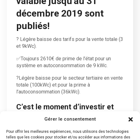
valable jusqu’au 31
décembre 2019 sont
publiés!
?
Légère baisse des tarifs pour la vente totale (3
et 9kWc).
✅Toujours
2610€ de
prime
de l’état pour un
système en autoconsommation de 9 kWc.
?
Légère baisse pour le secteur tertiaire en vente
totale (100kWc) et pour la prime à
l’autoconsommation (36kWc).
C’est le moment d’investir et
de produire sa propre
Gérer le consentement
énergie
?
! N’hésitez pas à nous
Pour offrir les meilleures expériences, nous utilisons des technologies
telles que les cookies pour stocker et/ou accéder aux informations des