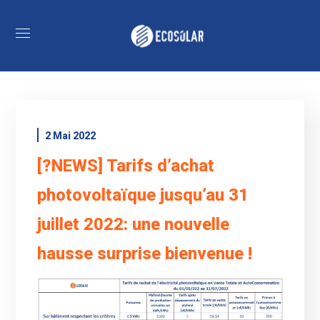
2 Mai 2022
[?NEWS] Tarifs d’achat
photovoltaïque jusqu’au 31
juillet 2022: une nouvelle
hausse surprise bienvenue !