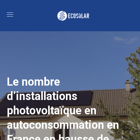
Le nombre
d’installations
photovoltaïque en
autoconsommation en
France en hausse de