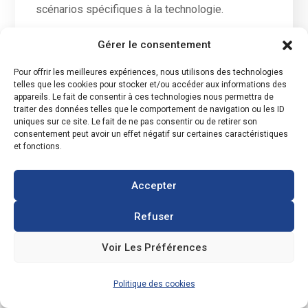
scénarios spécifiques à la technologie.
Par exemple, en Allemagne, les centrales
Gérer le consentement
solaires et éoliennes ont des coûts nettement
inférieurs à ceux des centrales électriques
Pour offrir les meilleures expériences, nous utilisons des technologies
conventionnelles. Et en raison de la hausse du
telles que les cookies pour stocker et/ou accéder aux informations des
prix des certificats de CO2, la compétitivité de
appareils. Le fait de consentir à ces technologies nous permettra de
traiter des données telles que le comportement de navigation ou les ID
ces centrales en termes de coûts diminuera
uniques sur ce site. Le fait de ne pas consentir ou de retirer son
encore dans les années à venir.
consentement peut avoir un effet négatif sur certaines caractéristiques
et fonctions.
Le LCOE du photovoltaïque
varie entre 3 à 11 c€/kWh
Accepter
Aujourd’hui, le coût d’exploitation des centrales
Refuser
électriques conventionnelles augmente.
Notamment grâce aux différentes actions
Voir Les Préférences
menées pour la protection de l’environnement.
Alors que les coûts de l’électricité pour les
Politique des cookies
centrales à énergie renouvelable continu de
baisser.