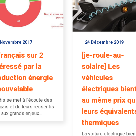
 Novembre 2017
24 Décembre 2019
Français sur 2
[je-roule-au-
téressé par la
solaire] Les
oduction énergie
véhicules
nouvelable
électriques bien
au même prix qu
is se met à l’écoute des
çais et de leurs ressentis
leurs équivalent
 aux grands enjeux...
thermiques
La voiture électrique bien