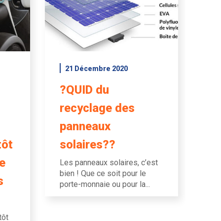
21 Décembre 2020
?QUID du
recyclage des
panneaux
tôt
solaires??
e
Les panneaux solaires, c’est
bien ! Que ce soit pour le
s
porte-monnaie ou pour la...
tôt