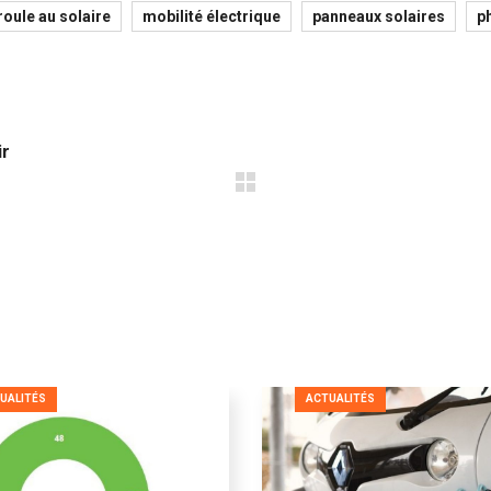
 roule au solaire
mobilité électrique
panneaux solaires
p
ir
UALITÉS
ACTUALITÉS