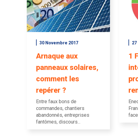
30 Novembre 2017
27
Arnaque aux
1 
panneaux solaires,
in
comment les
pr
repérer ?
re
Entre faux bons de
Ened
commandes, chantiers
Fran
abandonnés, entreprises
face
fantômes, discours...