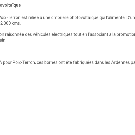
ovoltaïque
 Poix-Terron est reliée à une ombrière photovoltaïque qui l’alimente. D’
52 000 kms.
sation raisonnée des véhicules électriques tout en l’associant à la prom
ain.
 pour Poix-Terron, ces bornes ont été fabriquées dans les Ardennes par