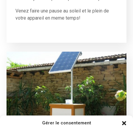
Cabaret Vert !
Le SUNKIOSK by Ecosolar sera présent au
Festival Cabaret Vert du 25 au 28 août 2016.
Retrouvez-nous au cœur de ce festival rock éco-
responsable. Le SUNKIOSK est une des
applications photovoltaïques que nous avons
développées et mises au point : venez découvrir
et utiliser le SUNKIOSK qui permettra de
recharger vos tablettes, smartphones, grâce à la
seule énergie solaire !
découvrir le SUNKIOSK application phovoltaïque
Gérer le consentement