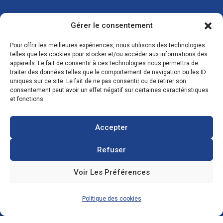
Gérer le consentement
CONTACTS
Pour offrir les meilleures expériences, nous utilisons des technologies
telles que les cookies pour stocker et/ou accéder aux informations des
appareils. Le fait de consentir à ces technologies nous permettra de
traiter des données telles que le comportement de navigation ou les ID
uniques sur ce site. Le fait de ne pas consentir ou de retirer son
Zone Industrielle, 3 Rue de l'Industrie 08350
consentement peut avoir un effet négatif sur certaines caractéristiques
Donchery
et fonctions.
FRANCE
Accepter
03 52 72 97 88
Refuser
Voir Les Préférences
contact@ecosolar.energy
À PROPOS
Politique des cookies
Mentions légales