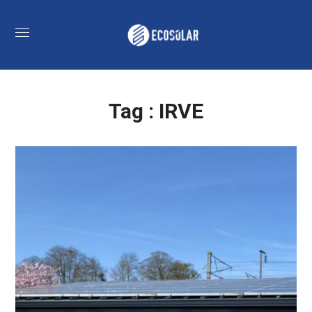
Tag :
IRVE