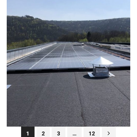
1
2
3
…
12