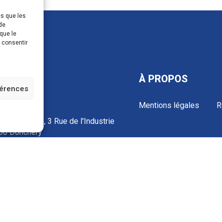
es que les
de
que le
s consentir
TACTS
À PROPOS
férences
Mentions légales
R
 Industrielle, 3 Rue de l'Industrie
50 Donchery
NCE
3 52 72 97 88
ontact@ecosolar.energy