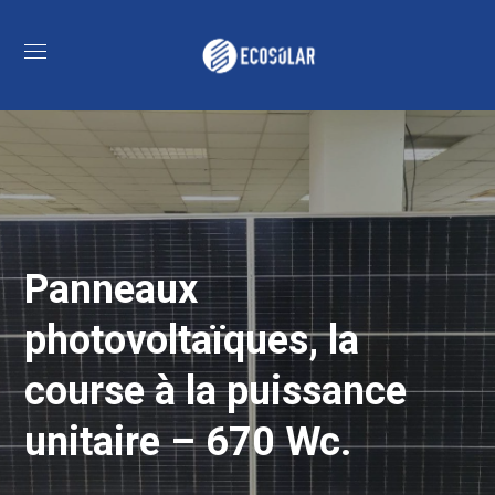
Panneaux
photovoltaïques, la
course à la puissance
unitaire – 670 Wc.