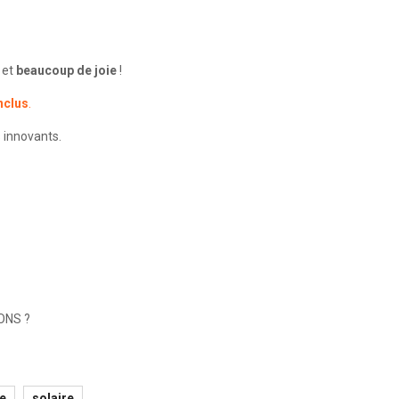
et
beaucoup de joie
!
nclus
.
 innovants.
ONS ?
e
solaire