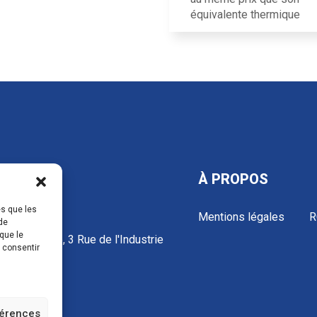
équivalente thermique
TACTS
À PROPOS
es que les
Mentions légales
R
de
que le
 Industrielle, 3 Rue de l'Industrie
s consentir
50 Donchery
NCE
férences