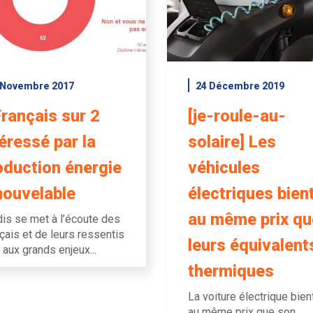
 Novembre 2017
24 Décembre 2019
Français sur 2
[je-roule-au-
téressé par la
solaire] Les
oduction énergie
véhicules
nouvelable
électriques bien
au même prix qu
is se met à l’écoute des
çais et de leurs ressentis
leurs équivalent
 aux grands enjeux...
thermiques
La voiture électrique bien
au même prix que son