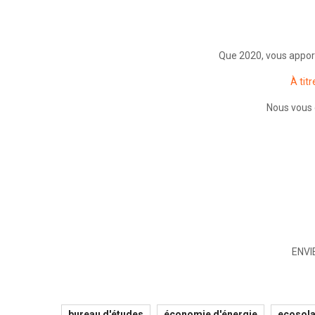
Que 2020, vous appor
À tit
Nous vous 
ENVI
bureau d'études
économie d'énergie
ecosola