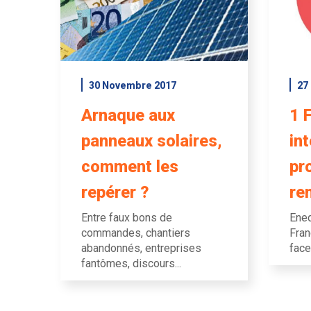
30 Novembre 2017
27
Arnaque aux
1 
panneaux solaires,
in
comment les
pr
repérer ?
re
Entre faux bons de
Ened
commandes, chantiers
Fran
abandonnés, entreprises
face
fantômes, discours...