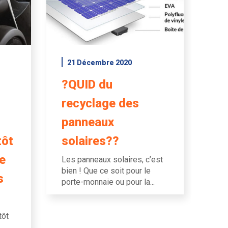
21 Décembre 2020
?QUID du
recyclage des
panneaux
tôt
solaires??
e
Les panneaux solaires, c’est
bien ! Que ce soit pour le
s
porte-monnaie ou pour la...
tôt