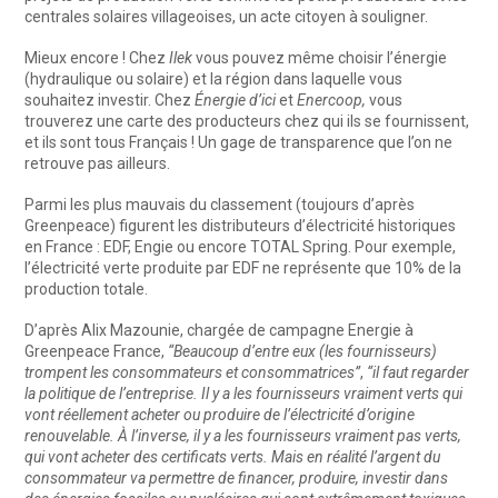
centrales solaires villageoises, un acte citoyen à souligner.
Mieux encore ! Chez
Ilek
vous pouvez même choisir l’énergie
(hydraulique ou solaire) et la région dans laquelle vous
souhaitez investir. Chez
Énergie d’ici
et
Enercoop,
vous
trouverez une carte des producteurs chez qui ils se fournissent,
et ils sont tous Français ! Un gage de transparence que l’on ne
retrouve pas ailleurs.
Parmi les plus mauvais du classement (toujours d’après
Greenpeace) figurent les distributeurs d’électricité historiques
en France : EDF, Engie ou encore TOTAL Spring. Pour exemple,
l’électricité verte produite par EDF ne représente que 10% de la
production totale.
D’après Alix Mazounie, chargée de campagne Energie à
Greenpeace France,
“Beaucoup d’entre eux
(les fournisseurs)
trompent les consommateurs et
consommatrices”
,
“il faut regarder
la politique de l’entreprise. Il y a les fournisseurs vraiment verts qui
vont réellement acheter ou produire de l’électricité d’origine
renouvelable. À l’inverse, il y a les fournisseurs vraiment pas verts,
qui vont acheter des certificats verts. Mais en réalité l’argent du
consommateur va permettre de financer, produire, investir dans