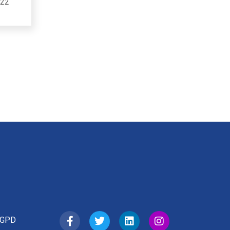
 22
GPD