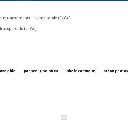
aux transparents – vente totale (9kWc)
uvelable
panneaux solaires
photovoltaïque
préau photov