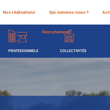
Recrutement
Nos réalisations
Qui sommes-nous ?
Act
Recrutement
PROFESSIONNELS
COLLECTIVITÉS