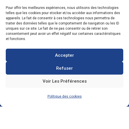
Pour offrir les meilleures expériences, nous utilisons des technologies
telles que les cookies pour stocker et/ou accéder aux informations des
CONTACTS
appareils. Le fait de consentir à ces technologies nous permettra de
traiter des données telles que le comportement de navigation ou les ID
uniques sur ce site. Le fait de ne pas consentir ou de retirer son
consentement peut avoir un effet négatif sur certaines caractéristiques
et fonctions.
Zone Industrielle, 3 Rue de l'Industrie 08350
Donchery
FRANCE
Accepter
Refuser
03 52 72 97 88
Voir Les Préférences
contact@ecosolar.energy
Politique des cookies
À PROPOS
Mentions légales