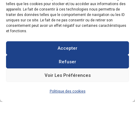
telles que les cookies pour stocker et/ou accéder aux informations des
appareils. Le fait de consentir à ces technologies nous permettra de
traiter des données telles que le comportement de navigation ou les ID
uniques sur ce site. Le fait de ne pas consentir ou de retirer son
24 Décembre 2019
consentement peut avoir un effet négatif sur certaines caractéristiques
et fonctions.
[je-roule-au-solaire] Les
véhicules électriques bientôt
Accepter
au même prix que leurs
Refuser
équivalents thermiques
Voir Les Préférences
La voiture électrique bientôt au même prix que
son équivalente thermique
Politique des cookies
1
2
3
4
…
7