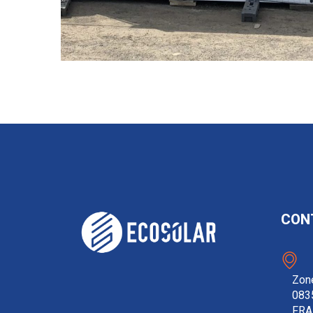
CON
Zone
083
FRA