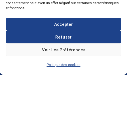
consentement peut avoir un effet négatif sur certaines caractéristiques
Donchery
et fonctions.
FRANCE
Accepter
03 52 72 97 88
Refuser
Voir Les Préférences
contact@ecosolar.energy
À PROPOS
Politique des cookies
Mentions légales
RGPD