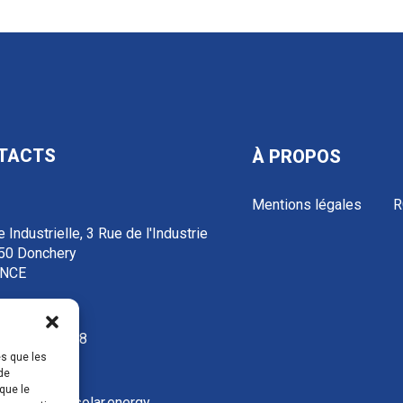
TACTS
À PROPOS
Mentions légales
R
 Industrielle, 3 Rue de l'Industrie
50 Donchery
NCE
3 52 72 97 88
es que les
de
que le
ontact@ecosolar.energy