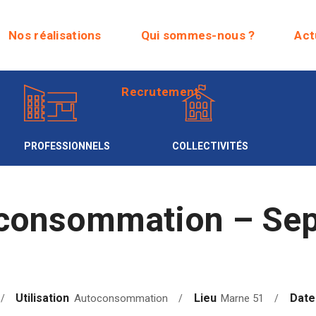
Recrutement
Nos réalisations
Qui sommes-nous ?
Act
Recrutement
PROFESSIONNELS
COLLECTIVITÉS
consommation – Sep
Utilisation
Lieu
Date
Autoconsommation
Marne 51