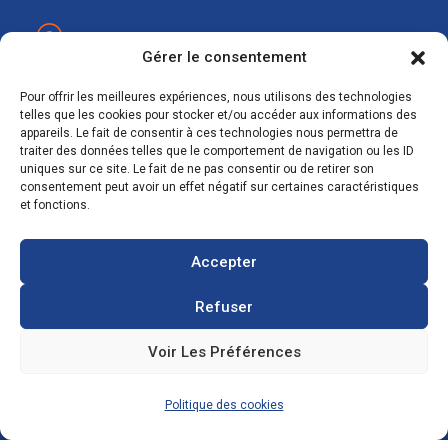
Gérer le consentement
contact@ecosolar.energy
À PROPOS
Pour offrir les meilleures expériences, nous utilisons des technologies
telles que les cookies pour stocker et/ou accéder aux informations des
appareils. Le fait de consentir à ces technologies nous permettra de
Mentions légales
traiter des données telles que le comportement de navigation ou les ID
uniques sur ce site. Le fait de ne pas consentir ou de retirer son
RGPD
consentement peut avoir un effet négatif sur certaines caractéristiques
et fonctions.
Accepter
Refuser
Voir Les Préférences
Copyright © 2021
Agence de développement numérique
:
IMPAAKT. Tous droits réservés.
Politique des cookies