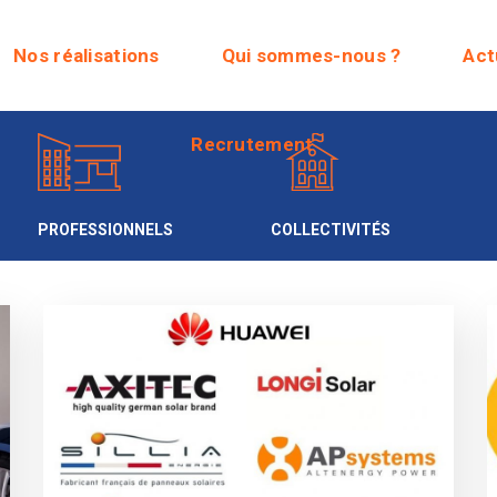
Recrutement
Nos réalisations
Qui sommes-nous ?
Act
Recrutement
PROFESSIONNELS
COLLECTIVITÉS