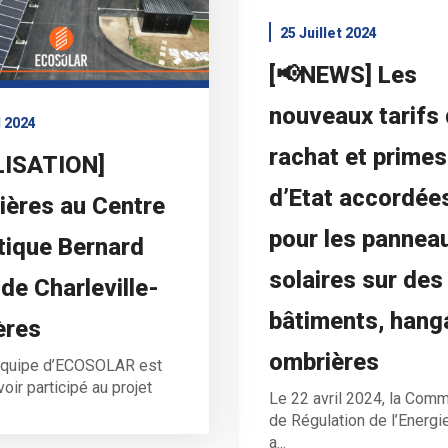
25 Juillet 2024
[📢NEWS] Les
nouveaux tarifs
l 2024
rachat et primes
LISATION]
d’Etat accordée
ères au Centre
pour les pannea
tique Bernard
solaires sur des
 de Charleville-
bâtiments, hang
ères
ombrières
’équipe d’ECOSOLAR est
voir participé au projet
Le 22 avril 2024, la Com
de Régulation de l’Energi
a...