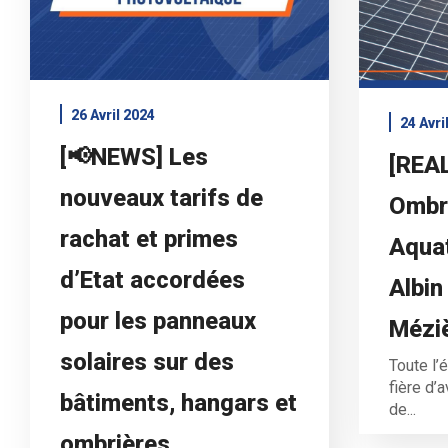
26 Avril 2024
24 Avri
[📢NEWS] Les
[REA
nouveaux tarifs de
Ombri
rachat et primes
Aqua
d’Etat accordées
Albin
pour les panneaux
Mézi
solaires sur des
Toute l
fière d’a
bâtiments, hangars et
de...
ombrières