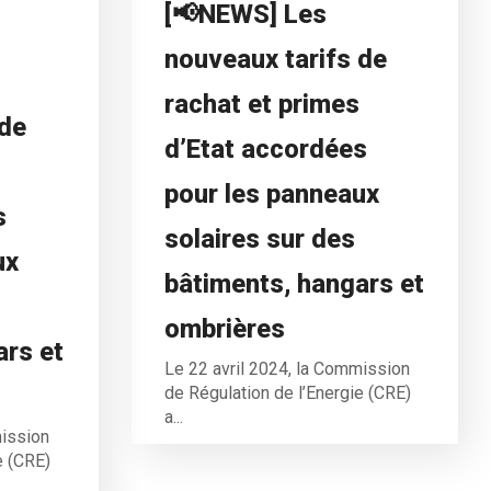
[📢NEWS] Les
nouveaux tarifs de
rachat et primes
 de
d’Etat accordées
pour les panneaux
s
solaires sur des
ux
bâtiments, hangars et
ombrières
ars et
Le 22 avril 2024, la Commission
de Régulation de l’Energie (CRE)
a...
mission
e (CRE)