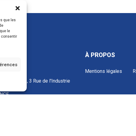
es que les
de
que le
s consentir
TACTS
À PROPOS
férences
Mentions légales
R
 Industrielle, 3 Rue de l'Industrie
50 Donchery
NCE
3 52 72 97 88