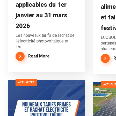
applicables du 1er
alime
janvier au 31 mars
et fai
2026
festiv
Les nouveaux tarifs de rachat de
ECOSOLAR
l’électricité photovoltaïque et
partenai
les...
plusieurs
Read More
R
ACTUALITÉS
ACTUALI