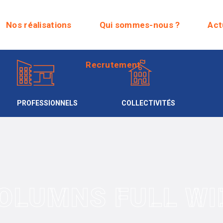
Recrutement
Nos réalisations
Qui sommes-nous ?
Act
Recrutement
PROFESSIONNELS
COLLECTIVITÉS
COLUMNS FULL WI