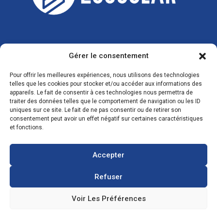
Gérer le consentement
CONTACTS
Pour offrir les meilleures expériences, nous utilisons des technologies
telles que les cookies pour stocker et/ou accéder aux informations des
appareils. Le fait de consentir à ces technologies nous permettra de
traiter des données telles que le comportement de navigation ou les ID
Zone Industrielle, 3 Rue de l'Industrie 08350
uniques sur ce site. Le fait de ne pas consentir ou de retirer son
consentement peut avoir un effet négatif sur certaines caractéristiques
Donchery
et fonctions.
FRANCE
Accepter
03 52 72 97 88
Refuser
Voir Les Préférences
contact@ecosolar.energy
À PROPOS