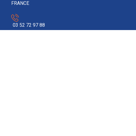
FRANCE
03 52 72 97 88
contact@ecosolar.energy
À PROPOS
Mentions légales
RGPD