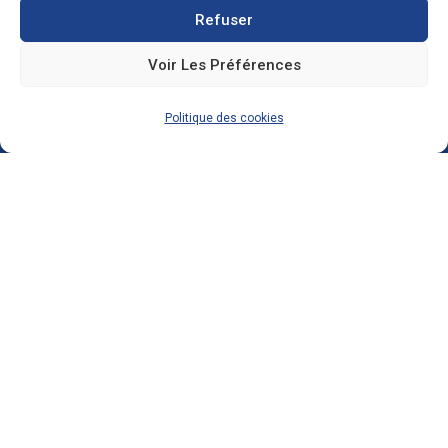
Zone Industrielle, 3 Rue de l'Industrie 08350
Refuser
Donchery
FRANCE
Voir Les Préférences
03 52 72 97 88
Politique des cookies
contact@ecosolar.energy
À PROPOS
Mentions légales
RGPD